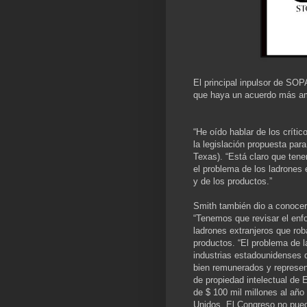
El principal inpulsor de SOP
que haya un acuerdo más ampl
“He oído hablar de los crít
la legislación propuesta para
Texas). “Está claro que ten
el problema de los ladrones
y de los productos.”
Smith también dio a conocer 
“Tenemos que revisar el enf
ladrones extranjeros que ro
productos. “El problema de l
industrias estadounidenses 
bien remunerados y represe
de propiedad intelectual de
de $ 100 mil millones al año
Unidos. El Congreso no pue