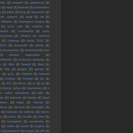
ebra
(1)
amazon
(1)
apariencia
(1)
v
(1)
atajo
(1)
badusb
(1)
barrendero
a
(1)
biblia
(1)
bing
(1)
bluetooth
(1)
 de carbono
(1)
build
(1)
c#
(1)
climático
(1)
champions league
(1)
(1)
coca cola
(1)
comprar
(1)
ración
(1)
contraseña
(1)
copa
eraciones
(1)
créditos de carbono
(1)
cámaras
(1)
dakar 2012
(1)
 2013
(1)
desarrollo
(1)
detekt
(1)
)
documentos
(1)
download
(1)
eee
(1)
efectos especiales
(1)
dimiento
(1)
evolucion windows
(1)
r
(1)
filtro
(1)
firewall
(1)
flisol
(1)
1)
free
(1)
gadget
(1)
gemini
(1)
e
(1)
guía
(1)
historial
(1)
historial
(1)
hosting
(1)
hotmail
(1)
hp
(1)
(1)
iOS
(1)
iPone
(1)
ia
(1)
iis
(1)
1)
ilusion optica
(1)
impostores
(1)
it
an carlos salvatierra
(1)
julio
(1)
sky
(1)
kubuntu
(1)
laptop
(1)
legal
lware
(1)
maps
(1)
marcas
(1)
ticas
(1)
memoria
(1)
mensajes
(1)
(1)
mercado de carbono
(1)
micros
os
(1)
mono
(1)
mozilla
(1)
msm
(1)
(1)
navegador
(1)
neetbooks
(1)
e
(1)
olvido
(1)
oracle
(1)
pagina
(1)
s
(1)
password
(1)
paypal
(1)
pdf
(1)