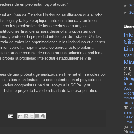
eadores de empleo están bajo ataque. ”
►
20
►
20
ctual en línea de Estados Unidos no es diferente que el robo
s ilegal y la ley se aplique tanto en la tienda y en línea.
o con los propietarios de los derechos de autor, las
Etique
nstituciones financieras para desarrollar propuestas que
Inf
 línea y proteger la propiedad intelectual de Estados Unidos.
Sil
rada de todas las organizaciones y los individuos que tienen
pinión sobre la mejor manera de abordar este problema
Lib
tiene su compromiso de encontrar una solución al problema
We
ue proteja la propiedad intelectual estadounidense y la
Mic
(44)
(39)
és de una protesta generalizada en Internet el miércoles por
Goog
. Los sitios manifestado su descontento con el proyecto de
Infor
a, varios congresistas bajó su apoyo a la SOPA, y su
Web
El último proyecto ha sido retirada de la mesa por ahora.
Progr
Articu
actua
(9)
yo
siste
os:
Geek
Gmail
(5)
OL
(4)
na