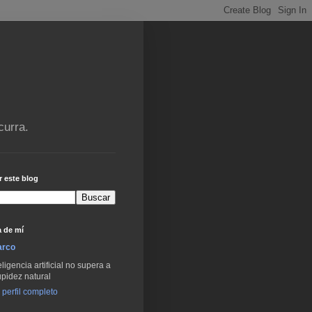
curra.
 este blog
 de mí
arco
eligencia artificial no supera a
upidez natural
 perfil completo