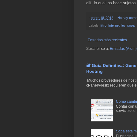
allí, lo cual los hace sujetos
-
enero 18, 2012
No hay comen
Labels:
filtro
,
Internet
,
ley
,
sopa
Entradas más recientes
Suscribirse a:
Entradas (Atom)
🔐 Guía Definitiva: Gen
Hosting
Muchos proveedores de hostin
cPanel/Plesk) requieren que el
Como cambiar
Contar con un
servicios co
Sopa esta mu
El principal