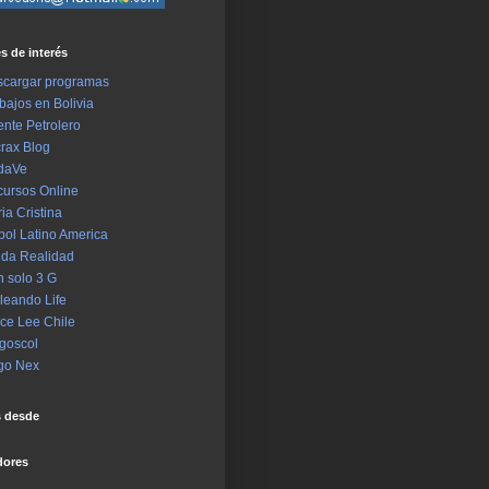
s de interés
cargar programas
bajos en Bolivia
ente Petrolero
rax Blog
daVe
ursos Online
ia Cristina
bol Latino America
da Realidad
 solo 3 G
leando Life
ce Lee Chile
goscol
go Nex
s desde
dores