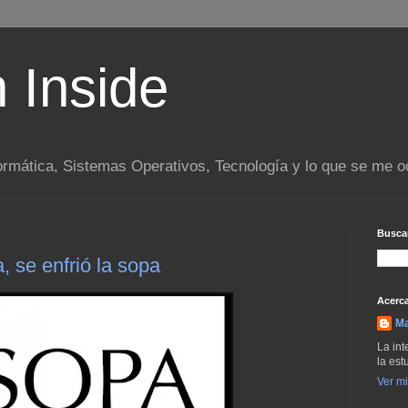
n Inside
ormática, Sistemas Operativos, Tecnología y lo que se me o
Buscar
, se enfrió la sopa
Acerca
M
La int
la est
Ver mi