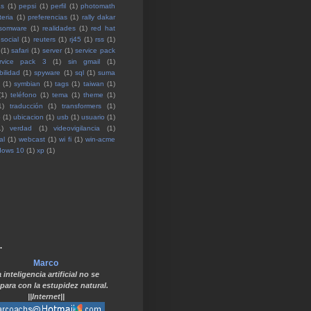
as
(1)
pepsi
(1)
perfil
(1)
photomath
teria
(1)
preferencias
(1)
rally dakar
somware
(1)
realidades
(1)
red hat
 social
(1)
reuters
(1)
rj45
(1)
rss
(1)
(1)
safari
(1)
server
(1)
service pack
rvice pack 3
(1)
sin gmail
(1)
bilidad
(1)
spyware
(1)
sql
(1)
suma
(1)
symbian
(1)
tags
(1)
taiwan
(1)
(1)
teléfono
(1)
tema
(1)
theme
(1)
1)
traducción
(1)
transformers
(1)
o
(1)
ubicacion
(1)
usb
(1)
usuario
(1)
1)
verdad
(1)
videovigilancia
(1)
al
(1)
webcast
(1)
wi fi
(1)
win-acme
dows 10
(1)
xp
(1)
.
Marco
 inteligencia artificial no se
ara con la estupidez natural.
||Internet||