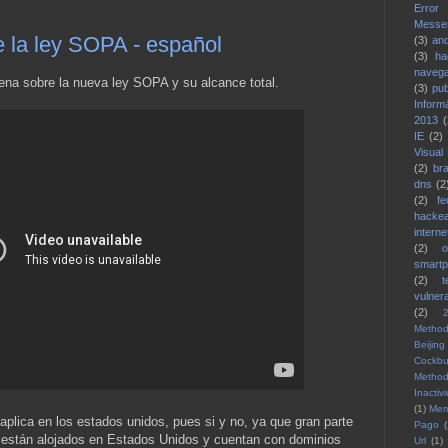
Error
Messe
e la ley SOPA - español
(3)
and
(3)
ha
naveg
ena sobre la nueva ley SOPA y su alcance total.
(3)
pub
Inform
2013
(
IE
(2)
Visual
(2)
bra
dns
(2
(2)
fe
hacke
interne
(2)
smart
(2)
vulnera
(2)
Method
Beijing
Cockbu
Method
Inactiv
(1)
Me
 aplica en los estados unidos, pues si y no, ya que gran parte
Pago
(
et están alojados en Estados Unidos y cuentan con dominios
Url
(1)