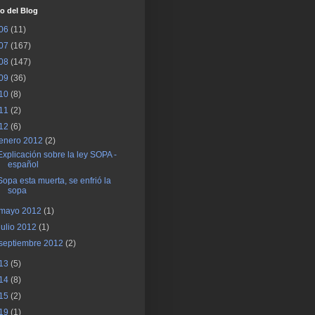
o del Blog
06
(11)
07
(167)
08
(147)
09
(36)
10
(8)
11
(2)
12
(6)
enero 2012
(2)
Explicación sobre la ley SOPA -
español
Sopa esta muerta, se enfrió la
sopa
mayo 2012
(1)
julio 2012
(1)
septiembre 2012
(2)
13
(5)
14
(8)
15
(2)
19
(1)