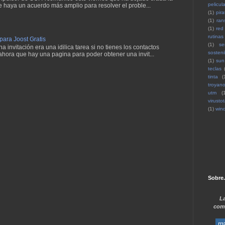
pelicul
e haya un acuerdo más amplio para resolver el proble...
(1)
pira
(1)
ran
(1)
red
rutinas
 para Joost Gratis
(1)
se
 invitación era una idilica tarea si no tienes los contactos
sosteni
ahora que hay una pagina para poder obtener una invit...
(1)
sun
teclas
tinta
(
troyan
utm
(
virustot
(1)
win
Sobre.
La
comp