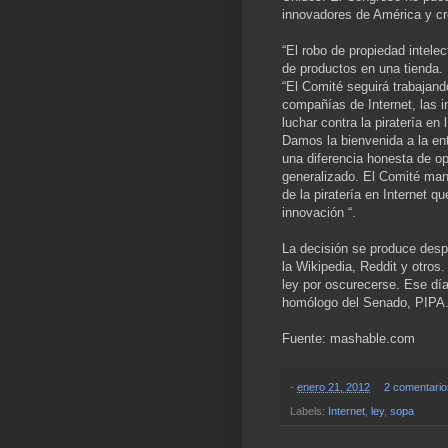
innovadores de América y cr
“El robo de propiedad intele
de productos en una tienda. E
“El Comité seguirá trabajand
compañías de Internet, las i
luchar contra la piratería en
Damos la bienvenida a la ent
una diferencia honesta de o
generalizado. El Comité man
de la piratería en Internet q
innovación “.
La decisión se produce despu
la Wikipedia, Reddit y otros
ley por oscurecerse. Ese dí
homólogo del Senado, PIPA. 
Fuente: mashable.com
-
enero 21, 2012
2 comentari
Labels:
Internet
,
ley
,
sopa