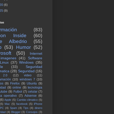
20
(6)
25
(9)
tas
ormación
(83)
icon Inside
(60)
re Albedrio
(55)
b
(53)
Humor
(52)
rosoft
(50)
Internet
imagenes
(41)
Software
Linux
(37)
Windows
(35)
le
(33)
Seguridad
matica
(28)
Seguridad
(16)
 2.0
(12)
video
(11)
amación
(10)
windows 7
(10)
los
(9)
Firefox
(9)
Ubuntu
(9)
lidad
(9)
online
(9)
tecnologia
utube
(9)
Futbol
(7)
celular
(7)
ma operativo
(7)
Adsense
(6)
(6)
Apple
(5)
Cambio climatico
(5)
(5)
Mac
(5)
facebook
(5)
iPhone
PC
(4)
Spam
(4)
Tips
(4)
dinero
vidad
(4)
Blogger
(3)
Consejos
(3)