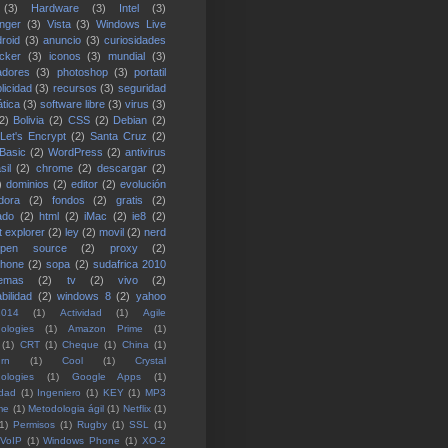
(3)
Hardware
(3)
Intel
(3)
nger
(3)
Vista
(3)
Windows Live
roid
(3)
anuncio
(3)
curiosidades
cker
(3)
iconos
(3)
mundial
(3)
adores
(3)
photoshop
(3)
portatil
licidad
(3)
recursos
(3)
seguridad
ática
(3)
software libre
(3)
virus
(3)
2)
Bolivia
(2)
CSS
(2)
Debian
(2)
Let's Encrypt
(2)
Santa Cruz
(2)
 Basic
(2)
WordPress
(2)
antivirus
sil
(2)
chrome
(2)
descargar
(2)
)
dominios
(2)
editor
(2)
evolución
dora
(2)
fondos
(2)
gratis
(2)
ado
(2)
html
(2)
iMac
(2)
ie8
(2)
t explorer
(2)
ley
(2)
movil
(2)
nerd
open source
(2)
proxy
(2)
phone
(2)
sopa
(2)
sudafrica 2010
temas
(2)
tv
(2)
vivo
(2)
bilidad
(2)
windows 8
(2)
yahoo
2014
(1)
Actividad
(1)
Agile
ologies
(1)
Amazon Prime
(1)
(1)
CRT
(1)
Cheque
(1)
China
(1)
rn
(1)
Cool
(1)
Crystal
ologies
(1)
Google Apps
(1)
idad
(1)
Ingeniero
(1)
KEY
(1)
MP3
me
(1)
Metodologia ágil
(1)
Netflix
(1)
1)
Permisos
(1)
Rugby
(1)
SSL
(1)
VoIP
(1)
Windows Phone
(1)
XO-2