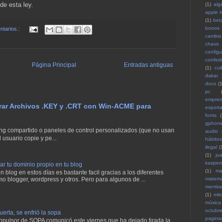
 de esta ley.
(1)
alg
apple t
(1)
bet
bonos
tarios.:
cambio 
chavo
configu
confed
Página Principal
Entradas antiguas
(1)
cuil
dakar
docs
(1
pc
empren
erar Archivos .KEY y .CRT con Win-ACME para
exporta
fonts
(
gphon
g compartido o paneles de control personalizados (que no usan
audio
 usuario copie y pe...
hábitos
ilegal
(
(1)
ju
kasper
 tu dominio propio en tu blog
(1)
ma
 blog en estos días es bastante facil gracias a los diferentes
mo blogger, wordpress y otros. Pero para algunos de ...
matemá
mentira
(1)
mit
música
octubr
erta, se enfrió la sopa
pagina
 inpulsor de SOPA comunicó este viernes que ha dejado tirada la