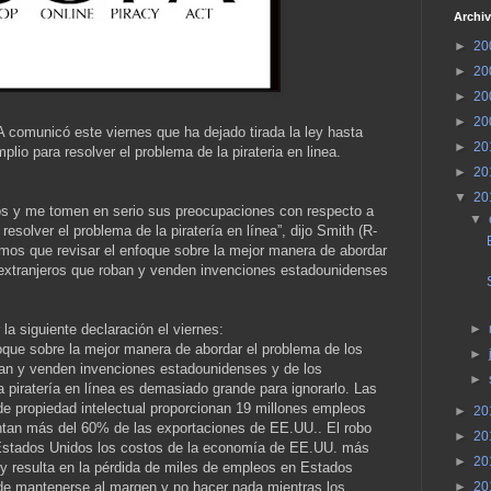
Archiv
►
20
►
20
►
20
►
20
A comunicó este viernes que ha dejado tirada la ley hasta
►
20
io para resolver el problema de la pirateria en linea.
►
20
▼
20
icos y me tomen en serio sus preocupaciones con respecto a
▼
 resolver el problema de la piratería en línea”, dijo Smith (R-
emos que revisar el enfoque sobre la mejor manera de abordar
 extranjeros que roban y venden invenciones estadounidenses
la siguiente declaración el viernes:
►
oque sobre la mejor manera de abordar el problema de los
►
ban y venden invenciones estadounidenses y de los
►
a piratería en línea es demasiado grande para ignorarlo. Las
de propiedad intelectual proporcionan 19 millones empleos
►
20
ntan más del 60% de las exportaciones de EE.UU.. El robo
►
20
 Estados Unidos los costos de la economía de EE.UU. más
►
20
 y resulta en la pérdida de miles de empleos en Estados
de mantenerse al margen y no hacer nada mientras los
►
20