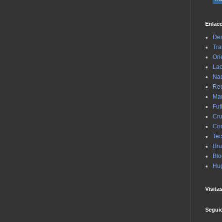
Enlace
Des
Tra
Ori
Lac
Na
Rec
Mar
Fut
Cru
Con
Tec
Bru
Blo
Hu
Visita
Segui