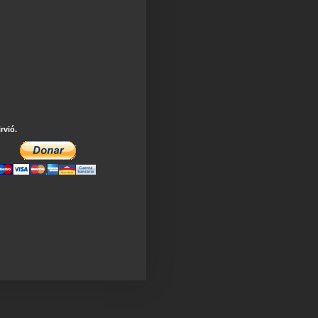
irvió.