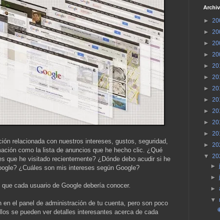
Archiv
►
20
►
20
►
20
►
20
►
20
►
20
►
20
►
20
►
20
►
20
►
20
ión relacionada con nuestros intereses, gustos, seguridad,
►
20
ación como la lista de anuncios que he hecho clic. ¿Qué
▼
20
es que he visitado recientemente? ¿Dónde debo acudir si he
►
Google? ¿Cuáles son mis intereses según Google?
►
 que cada usuario de Google debería conocer.
►
▼
 en el panel de administración de tu cuenta, pero son poco
ellos se pueden ver detalles interesantes acerca de cada