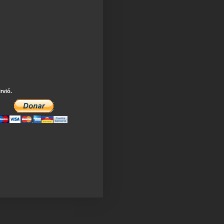
irvió.