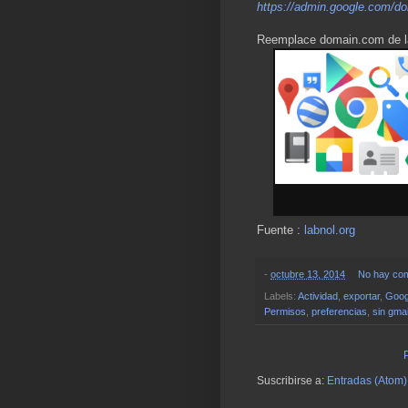
https://admin.google.com/d
Reemplace domain.com de la
Fuente :
labnol.org
-
octubre 13, 2014
No hay com
Labels:
Actividad
,
exportar
,
Goog
Permisos
,
preferencias
,
sin gmai
Suscribirse a:
Entradas (Atom)