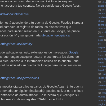
 secundarias como de confianza. Así Google seguirá
(1)
alg
e el acceso a tus cuentas. No disponible para Google Apps.
apple t
(1)
bet
bonos
ings/account/inactive
cambio 
chavo
en está accediendo a tu cuenta de Google. Puedes ingresar
configu
dad para ver un registro de todos los dispositivos que
confed
zados para iniciar sesión en tu cuenta de Google, se puede
(1)
cuil
 dirección IP y su aproximada
ubicación geográfica
.
dakar
docs
(1
ettings/security/activity
pc
empren
exporta
a de aplicaciones web, extensiones de navegador,
Google
fonts
(
s que tengan cualquier lectura o escritura a los datos de
gphon
so dice “acceso a la información básica de la cuenta”, que
audio
ted ha utilizado su cuenta de Google para iniciar sesión en
hábitos
ilegal
(
(1)
ju
settings/security/permissions
kasper
(1)
ma
matemá
mportancia para los usuarios de Google Apps. Si tu cuenta
mentira
o tomada por alguien (hackeada), puedes utilizar este enlace
(1)
mit
contraseña de administrador. Se le pedirá que verifique su
música
 la creación de un registro CNAME en el DNS.
octubr
pagina