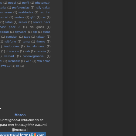
as
(1)
pepsi
(1)
perfil
(1)
photomath
teria
(1)
preferencias
(1)
rally dakar
somware
(1)
realidades
(1)
red hat
 social
(1)
reuters
(1)
rj45
(1)
rss
(1)
(1)
safari
(1)
server
(1)
service pack
rvice pack 3
(1)
sin gmail
(1)
bilidad
(1)
spyware
(1)
sql
(1)
suma
(1)
symbian
(1)
tags
(1)
taiwan
(1)
(1)
teléfono
(1)
tema
(1)
theme
(1)
1)
traducción
(1)
transformers
(1)
o
(1)
ubicacion
(1)
usb
(1)
usuario
(1)
1)
verdad
(1)
videovigilancia
(1)
al
(1)
webcast
(1)
wi fi
(1)
win-acme
dows 10
(1)
xp
(1)
.
Marco
 inteligencia artificial no se
ara con la estupidez natural.
||Internet||