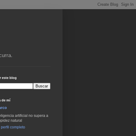
curra.
 este blog
 de mí
arco
eligencia artificial no supera a
upidez natural
 perfil completo