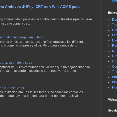
erar Archivos .KEY y .CRT con Win-ACME para
Enlace
g compartido o paneles de control personalizados (que no usan
Des
 usuario copie y pe...
Tra
Ori
Lac
 tu dominio propio en tu blog
Na
 blog en estos días es bastante facil gracias a los diferentes
mo blogger, wordpress y otros. Pero para algunos de ...
Rec
Mar
Fut
Cru
erta, se enfrió la sopa
Con
 inpulsor de SOPA comunicó este viernes que ha dejado tirada la
e haya un acuerdo más amplio para resolver el proble...
Tec
Bru
Blo
Hu
 para Joost Gratis
 invitación era una idilica tarea si no tienes los contactos
ahora que hay una pagina para poder obtener una invit...
Visita
Segui