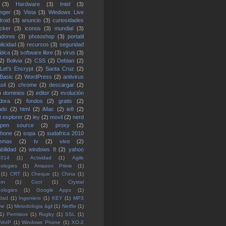
(3)
Hardware
(3)
Intel
(3)
nger
(3)
Vista
(3)
Windows Live
roid
(3)
anuncio
(3)
curiosidades
cker
(3)
iconos
(3)
mundial
(3)
adores
(3)
photoshop
(3)
portatil
licidad
(3)
recursos
(3)
seguridad
ática
(3)
software libre
(3)
virus
(3)
2)
Bolivia
(2)
CSS
(2)
Debian
(2)
Let's Encrypt
(2)
Santa Cruz
(2)
 Basic
(2)
WordPress
(2)
antivirus
sil
(2)
chrome
(2)
descargar
(2)
)
dominios
(2)
editor
(2)
evolución
dora
(2)
fondos
(2)
gratis
(2)
ado
(2)
html
(2)
iMac
(2)
ie8
(2)
t explorer
(2)
ley
(2)
movil
(2)
nerd
open source
(2)
proxy
(2)
phone
(2)
sopa
(2)
sudafrica 2010
temas
(2)
tv
(2)
vivo
(2)
bilidad
(2)
windows 8
(2)
yahoo
2014
(1)
Actividad
(1)
Agile
ologies
(1)
Amazon Prime
(1)
(1)
CRT
(1)
Cheque
(1)
China
(1)
rn
(1)
Cool
(1)
Crystal
ologies
(1)
Google Apps
(1)
idad
(1)
Ingeniero
(1)
KEY
(1)
MP3
me
(1)
Metodologia ágil
(1)
Netflix
(1)
1)
Permisos
(1)
Rugby
(1)
SSL
(1)
VoIP
(1)
Windows Phone
(1)
XO-2