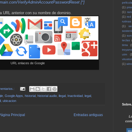
omain.com/VerifyAdminAccountPasswordReset [*]
pelicul
(1)
pira
(1)
ran
 URL anterior con su nombre de dominio.
(1)
red
rutinas
(1)
se
sosteni
(1)
sun
teclas
tinta
(
troyan
utm
(
virustot
URL enlaces de Google
(1)
win
entarios.:
le
,
Google Apps
,
historial
,
historial audio
,
ilegal
,
Inactividad
,
legal
,
l
,
ubicacion
Sobre.
Página Principal
Entradas antiguas
La
comp