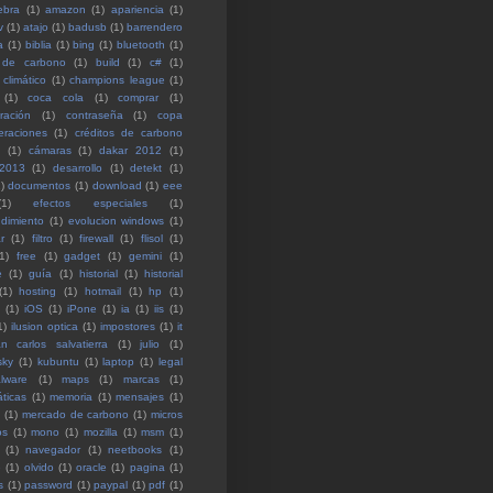
ebra
(1)
amazon
(1)
apariencia
(1)
v
(1)
atajo
(1)
badusb
(1)
barrendero
a
(1)
biblia
(1)
bing
(1)
bluetooth
(1)
 de carbono
(1)
build
(1)
c#
(1)
climático
(1)
champions league
(1)
(1)
coca cola
(1)
comprar
(1)
ración
(1)
contraseña
(1)
copa
eraciones
(1)
créditos de carbono
(1)
cámaras
(1)
dakar 2012
(1)
 2013
(1)
desarrollo
(1)
detekt
(1)
)
documentos
(1)
download
(1)
eee
(1)
efectos especiales
(1)
dimiento
(1)
evolucion windows
(1)
r
(1)
filtro
(1)
firewall
(1)
flisol
(1)
1)
free
(1)
gadget
(1)
gemini
(1)
e
(1)
guía
(1)
historial
(1)
historial
(1)
hosting
(1)
hotmail
(1)
hp
(1)
(1)
iOS
(1)
iPone
(1)
ia
(1)
iis
(1)
1)
ilusion optica
(1)
impostores
(1)
it
an carlos salvatierra
(1)
julio
(1)
sky
(1)
kubuntu
(1)
laptop
(1)
legal
lware
(1)
maps
(1)
marcas
(1)
ticas
(1)
memoria
(1)
mensajes
(1)
(1)
mercado de carbono
(1)
micros
os
(1)
mono
(1)
mozilla
(1)
msm
(1)
(1)
navegador
(1)
neetbooks
(1)
e
(1)
olvido
(1)
oracle
(1)
pagina
(1)
s
(1)
password
(1)
paypal
(1)
pdf
(1)