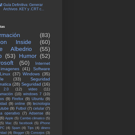
🔐 Guía Definitiva: Generar
Archivos .KEY y .CRT c...
tas
ormación
(83)
icon Inside
(60)
re Albedrio
(55)
b
(53)
Humor
(52)
rosoft
(50)
Internet
imagenes
(41)
Software
Linux
(37)
Windows
(35)
le
(33)
Seguridad
matica
(28)
Seguridad
(16)
 2.0
(12)
video
(11)
amación
(10)
windows 7
(10)
los
(9)
Firefox
(9)
Ubuntu
(9)
lidad
(9)
online
(9)
tecnologia
utube
(9)
Futbol
(7)
celular
(7)
ma operativo
(7)
Adsense
(6)
(6)
Apple
(5)
Cambio climatico
(5)
(5)
Mac
(5)
facebook
(5)
iPhone
PC
(4)
Spam
(4)
Tips
(4)
dinero
vidad
(4)
Blogger
(3)
Consejos
(3)