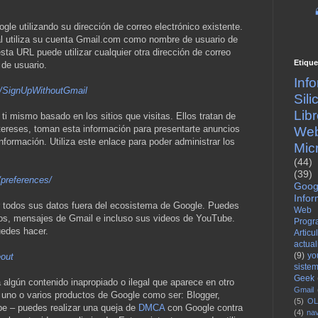
e utilizando su dirección de correo electrónico existente.
al utiliza su cuenta Gmail.com como nombre de usuario de
ta URL puede utilizar cualquier otra dirección de correo
Etique
de usuario.
Inf
m/SignUpWithoutGmail
Sil
Lib
ti mismo basado en los sitios que visitas. Ellos tratan de
ntereses, toman esta información para presentarte anuncios
We
formación. Utiliza este enlace para poder administrar los
Mic
(44)
(39)
preferences/
Goog
Infor
 todos sus datos fuera del ecosistema de Google. Puedes
Web
tos, mensajes de Gmail e incluso sus videos de YouTube.
Progr
uedes hacer.
Articu
actua
(9)
yo
eout
siste
Geek
algún contenido inapropiado o ilegal que aparece en otro
Gmail
o uno o varios productos de Google como ser: Blogger,
(5)
OL
 – puedes realizar una queja de
DMCA
con Google contra
(4)
na