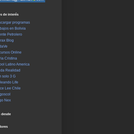
s de interés
cargar programas
bajos en Bolivia
ente Petrolero
rax Blog
daVe
ursos Online
ia Cristina
bol Latino America
da Realidad
 solo 3 G
leando Life
ce Lee Chile
goscol
go Nex
s desde
dores