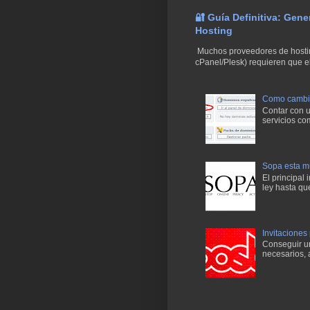
🔐 Guía Definitiva: Gen
Hosting
Muchos proveedores de hostin
cPanel/Plesk) requieren que el
Como cambiar
Contar con un
servicios co
Sopa esta mu
El principal
ley hasta qu
Invitaciones
Conseguir una
necesarios, 