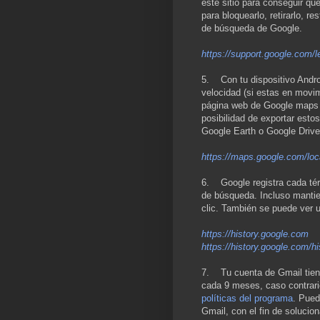
este sitio para conseguir qu
para bloquearlo, retirarlo, re
de búsqueda de Google.
https://support.google.com/l
5. Con tu dispositivo Androi
velocidad (si estas en movim
página web de Google maps pa
posibilidad de exportar est
Google Earth o Google Drive
https://maps.google.com/loc
6. Google registra cada té
de búsqueda. Incluso mantie
clic. También se puede ver u
https://history.google.com
https://history.google.com/hi
7. Tu cuenta de Gmail tiene
cada 9 meses, caso contrari
políticas del programa
. Pued
Gmail, con el fin de solucio