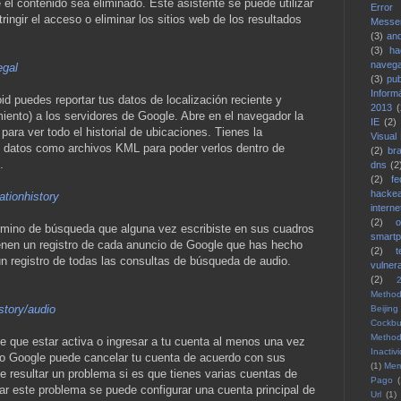
e el contenido sea eliminado. Este asistente se puede utilizar
Error
stringir el acceso o eliminar los sitios web de los resultados
Messe
(3)
and
(3)
ha
naveg
egal
(3)
pub
Inform
d puedes reportar tus datos de localización reciente y
2013
(
iento) a los servidores de Google. Abre en el navegador la
IE
(2)
ra ver todo el historial de ubicaciones. Tienes la
Visual
os datos como archivos KML para poder verlos dentro de
(2)
bra
.
dns
(2
(2)
fe
hacke
ationhistory
interne
(2)
rmino de búsqueda que alguna vez escribiste en sus cuadros
smart
nen un registro de cada anuncio de Google que has hecho
(2)
n registro de todas las consultas de búsqueda de audio.
vulnera
(2)
Method
story/audio
Beijing
Cockbu
Method
 que estar activa o ingresar a tu cuenta al menos una vez
Inactiv
o Google puede cancelar tu cuenta de acuerdo con sus
(1)
Me
e resultar un problema si es que tienes varias cuentas de
Pago
(
nar este problema se puede configurar una cuenta principal de
Url
(1)