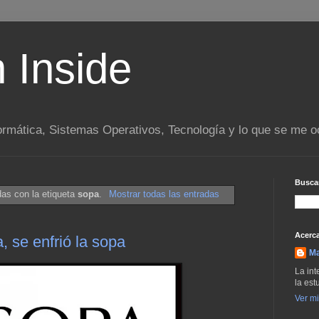
n Inside
ormática, Sistemas Operativos, Tecnología y lo que se me o
Buscar
das con la etiqueta
sopa
.
Mostrar todas las entradas
Acerca
, se enfrió la sopa
M
La int
la est
Ver mi