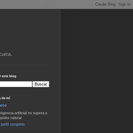
curra.
 este blog
 de mí
arco
eligencia artificial no supera a
upidez natural
 perfil completo