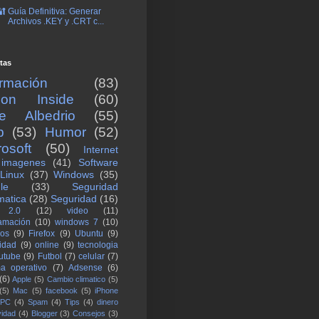
🔐 Guía Definitiva: Generar
Archivos .KEY y .CRT c...
tas
ormación
(83)
icon Inside
(60)
re Albedrio
(55)
b
(53)
Humor
(52)
rosoft
(50)
Internet
imagenes
(41)
Software
Linux
(37)
Windows
(35)
le
(33)
Seguridad
matica
(28)
Seguridad
(16)
 2.0
(12)
video
(11)
amación
(10)
windows 7
(10)
los
(9)
Firefox
(9)
Ubuntu
(9)
lidad
(9)
online
(9)
tecnologia
utube
(9)
Futbol
(7)
celular
(7)
ma operativo
(7)
Adsense
(6)
(6)
Apple
(5)
Cambio climatico
(5)
(5)
Mac
(5)
facebook
(5)
iPhone
PC
(4)
Spam
(4)
Tips
(4)
dinero
vidad
(4)
Blogger
(3)
Consejos
(3)