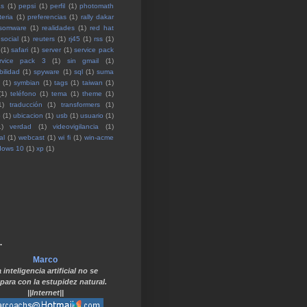
as
(1)
pepsi
(1)
perfil
(1)
photomath
teria
(1)
preferencias
(1)
rally dakar
somware
(1)
realidades
(1)
red hat
 social
(1)
reuters
(1)
rj45
(1)
rss
(1)
(1)
safari
(1)
server
(1)
service pack
rvice pack 3
(1)
sin gmail
(1)
bilidad
(1)
spyware
(1)
sql
(1)
suma
(1)
symbian
(1)
tags
(1)
taiwan
(1)
(1)
teléfono
(1)
tema
(1)
theme
(1)
1)
traducción
(1)
transformers
(1)
o
(1)
ubicacion
(1)
usb
(1)
usuario
(1)
1)
verdad
(1)
videovigilancia
(1)
al
(1)
webcast
(1)
wi fi
(1)
win-acme
dows 10
(1)
xp
(1)
.
Marco
 inteligencia artificial no se
ara con la estupidez natural.
||Internet||