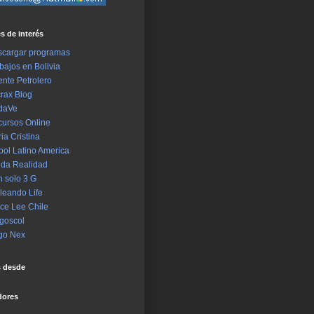
s de interés
cargar programas
bajos en Bolivia
ente Petrolero
rax Blog
daVe
ursos Online
ia Cristina
bol Latino America
da Realidad
 solo 3 G
leando Life
ce Lee Chile
goscol
go Nex
s desde
dores