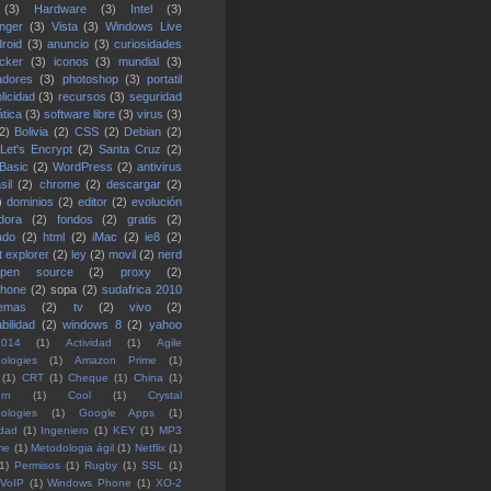
(3)
Hardware
(3)
Intel
(3)
nger
(3)
Vista
(3)
Windows Live
roid
(3)
anuncio
(3)
curiosidades
cker
(3)
iconos
(3)
mundial
(3)
adores
(3)
photoshop
(3)
portatil
licidad
(3)
recursos
(3)
seguridad
ática
(3)
software libre
(3)
virus
(3)
2)
Bolivia
(2)
CSS
(2)
Debian
(2)
Let's Encrypt
(2)
Santa Cruz
(2)
 Basic
(2)
WordPress
(2)
antivirus
sil
(2)
chrome
(2)
descargar
(2)
)
dominios
(2)
editor
(2)
evolución
dora
(2)
fondos
(2)
gratis
(2)
ado
(2)
html
(2)
iMac
(2)
ie8
(2)
t explorer
(2)
ley
(2)
movil
(2)
nerd
open source
(2)
proxy
(2)
phone
(2)
sopa
(2)
sudafrica 2010
temas
(2)
tv
(2)
vivo
(2)
bilidad
(2)
windows 8
(2)
yahoo
2014
(1)
Actividad
(1)
Agile
ologies
(1)
Amazon Prime
(1)
(1)
CRT
(1)
Cheque
(1)
China
(1)
rn
(1)
Cool
(1)
Crystal
ologies
(1)
Google Apps
(1)
idad
(1)
Ingeniero
(1)
KEY
(1)
MP3
me
(1)
Metodologia ágil
(1)
Netflix
(1)
1)
Permisos
(1)
Rugby
(1)
SSL
(1)
VoIP
(1)
Windows Phone
(1)
XO-2