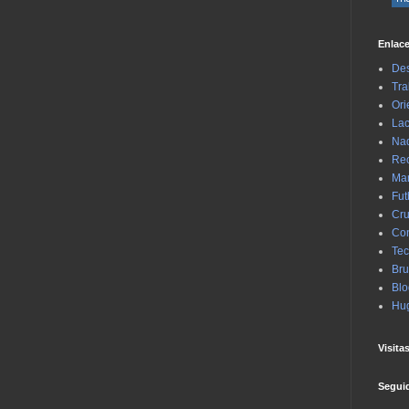
Enlace
Des
Tra
Ori
Lac
Na
Rec
Mar
Fut
Cru
Con
Tec
Bru
Blo
Hu
Visita
Segui