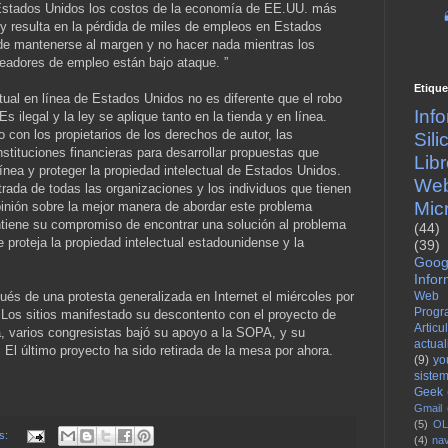
 Estados Unidos los costos de la economía de EE.UU. más
 y resulta en la pérdida de miles de empleos en Estados
de mantenerse al margen y no hacer nada mientras los
eadores de empleo están bajo ataque. ”
Etique
ctual en línea de Estados Unidos no es diferente que el robo
Inf
s ilegal y la ley se aplique tanto en la tienda y en línea.
o con los propietarios de los derechos de autor, las
Sil
nstituciones financieras para desarrollar propuestas que
Lib
 línea y proteger la propiedad intelectual de Estados Unidos.
We
rada de todas las organizaciones y los individuos que tienen
Mic
pinión sobre la mejor manera de abordar este problema
tiene su compromiso de encontrar una solución al problema
(44)
ue proteja la propiedad intelectual estadounidense y la
(39)
Goog
Infor
és de una protesta generalizada en Internet el miércoles por
Web
Progr
. Los sitios manifestado su descontento con el proyecto de
Articu
a, varios congresistas bajó su apoyo a la SOPA, y su
actua
El último proyecto ha sido retirada de la mesa por ahora.
(9)
yo
siste
Geek
Gmail
(5)
OL
os:
(4)
na