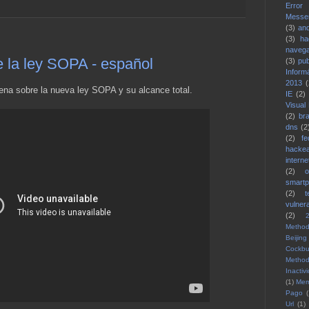
Error
Messe
(3)
and
(3)
ha
naveg
e la ley SOPA - español
(3)
pub
Inform
2013
(
ena sobre la nueva ley SOPA y su alcance total.
IE
(2)
Visual
(2)
bra
dns
(2
(2)
fe
hacke
interne
(2)
smart
(2)
vulnera
(2)
Method
Beijing
Cockbu
Method
Inactiv
(1)
Me
Pago
(
Url
(1)