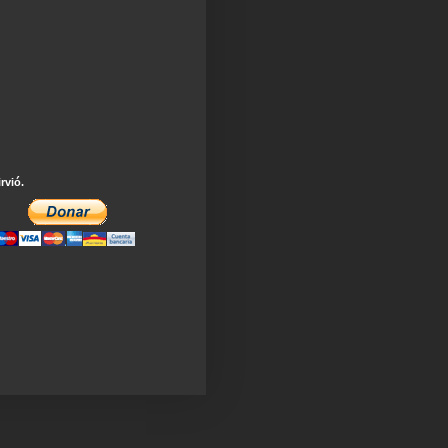
irvió.