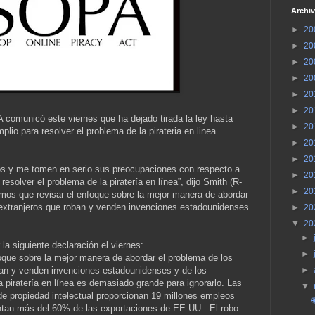
Archiv
►
20
►
20
►
20
►
20
►
20
►
20
A comunicó este viernes que ha dejado tirada la ley hasta
►
20
io para resolver el problema de la pirateria en linea.
►
20
►
20
icos y me tomen en serio sus preocupaciones con respecto a
►
20
 resolver el problema de la piratería en línea”, dijo Smith (R-
►
20
emos que revisar el enfoque sobre la mejor manera de abordar
 extranjeros que roban y venden invenciones estadounidenses
►
20
▼
20
►
la siguiente declaración el viernes:
►
oque sobre la mejor manera de abordar el problema de los
ban y venden invenciones estadounidenses y de los
►
a piratería en línea es demasiado grande para ignorarlo. Las
▼
de propiedad intelectual proporcionan 19 millones empleos
ntan más del 60% de las exportaciones de EE.UU.. El robo