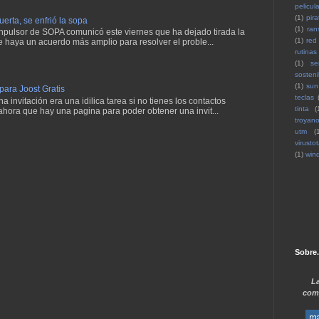
pelicul
(1)
pira
erta, se enfrió la sopa
(1)
ran
 inpulsor de SOPA comunicó este viernes que ha dejado tirada la
(1)
red
e haya un acuerdo más amplio para resolver el proble...
rutinas
(1)
se
sosteni
(1)
sun
 para Joost Gratis
teclas
 invitación era una idilica tarea si no tienes los contactos
tinta
(
ahora que hay una pagina para poder obtener una invit...
troyan
utm
(
virustot
(1)
win
Sobre.
La
comp