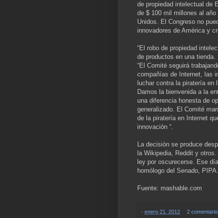
de propiedad intelectual de
de $ 100 mil millones al año
Unidos. El Congreso no pue
innovadores de América y cr
“El robo de propiedad intele
de productos en una tienda. E
“El Comité seguirá trabajand
compañías de Internet, las i
luchar contra la piratería en
Damos la bienvenida a la ent
una diferencia honesta de o
generalizado. El Comité man
de la piratería en Internet q
innovación “.
La decisión se produce despu
la Wikipedia, Reddit y otros
ley por oscurecerse. Ese dí
homólogo del Senado, PIPA. 
Fuente: mashable.com
-
enero 21, 2012
2 comentari