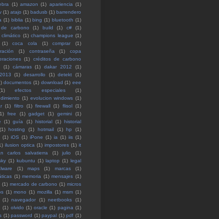
ebra
(1)
amazon
(1)
apariencia
(1)
v
(1)
atajo
(1)
badusb
(1)
barrendero
a
(1)
biblia
(1)
bing
(1)
bluetooth
(1)
 de carbono
(1)
build
(1)
c#
(1)
climático
(1)
champions league
(1)
(1)
coca cola
(1)
comprar
(1)
ración
(1)
contraseña
(1)
copa
eraciones
(1)
créditos de carbono
(1)
cámaras
(1)
dakar 2012
(1)
 2013
(1)
desarrollo
(1)
detekt
(1)
)
documentos
(1)
download
(1)
eee
(1)
efectos especiales
(1)
dimiento
(1)
evolucion windows
(1)
r
(1)
filtro
(1)
firewall
(1)
flisol
(1)
1)
free
(1)
gadget
(1)
gemini
(1)
e
(1)
guía
(1)
historial
(1)
historial
(1)
hosting
(1)
hotmail
(1)
hp
(1)
(1)
iOS
(1)
iPone
(1)
ia
(1)
iis
(1)
1)
ilusion optica
(1)
impostores
(1)
it
an carlos salvatierra
(1)
julio
(1)
sky
(1)
kubuntu
(1)
laptop
(1)
legal
lware
(1)
maps
(1)
marcas
(1)
ticas
(1)
memoria
(1)
mensajes
(1)
(1)
mercado de carbono
(1)
micros
os
(1)
mono
(1)
mozilla
(1)
msm
(1)
(1)
navegador
(1)
neetbooks
(1)
e
(1)
olvido
(1)
oracle
(1)
pagina
(1)
s
(1)
password
(1)
paypal
(1)
pdf
(1)