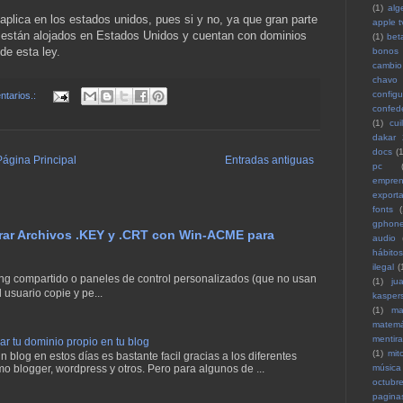
(1)
alg
 aplica en los estados unidos, pues si y no, ya que gran parte
apple t
et están alojados en Estados Unidos y cuentan con dominios
(1)
bet
 de esta ley.
bonos
cambio 
chavo
configu
tarios.:
confed
(1)
cuil
dakar
docs
(1
Página Principal
Entradas antiguas
pc
empren
exporta
fonts
(
gphon
erar Archivos .KEY y .CRT con Win-ACME para
audio
hábitos
ilegal
(
g compartido o paneles de control personalizados (que no usan
(1)
ju
 usuario copie y pe...
kasper
(1)
ma
matemá
mentira
 tu dominio propio en tu blog
(1)
mit
 blog en estos días es bastante facil gracias a los diferentes
mo blogger, wordpress y otros. Pero para algunos de ...
música
octubr
pagina