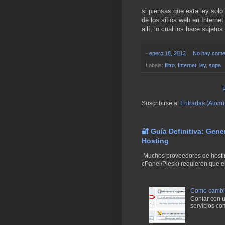
si piensas que esta ley solo
de los sitios web en Intern
allí, lo cual los hace sujetos
-
enero 18, 2012
No hay comen
Labels:
filtro
,
Internet
,
ley
,
sopa
Suscribirse a:
Entradas (Atom)
🔐 Guía Definitiva: Gen
Hosting
Muchos proveedores de hostin
cPanel/Plesk) requieren que el
Como cambiar
Contar con un
servicios co