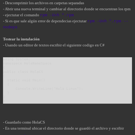
- Descomprimir los archivos en carpetas separadas
- Abrir una nueva terminal y cambiar al directorio donde se encuentran los rpm
- ejectutar el comando
rpm -Uvh *.rpm
- Si es que sale algún error de dependecias ejectutar
rpm -Uvh *.rpm --
nodeps
Testear la instalación
- Usando un editor de textos escribir el siguiente codigo en C#
using System;
namespace HolaNameSpace
{
public class HolaCS
{
  static void Main()
  {
      Console.WriteLine("Hola Linux");
  }
}
}
- Guardarlo como HolaCS
- En una terminal ubicar el directorio donde se guardó el archivo y escribir