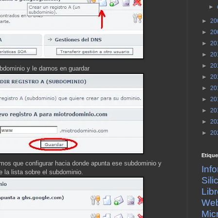
►
►
20
►
20
►
20
►
20
►
20
dominio y le damos en guardar
►
20
►
20
►
20
►
20
►
20
►
20
Etique
nemos que configurar hacia donde apunta ese subdominio y
Inf
 la lista sobre el subdominio.
Sil
Lib
We
Mic