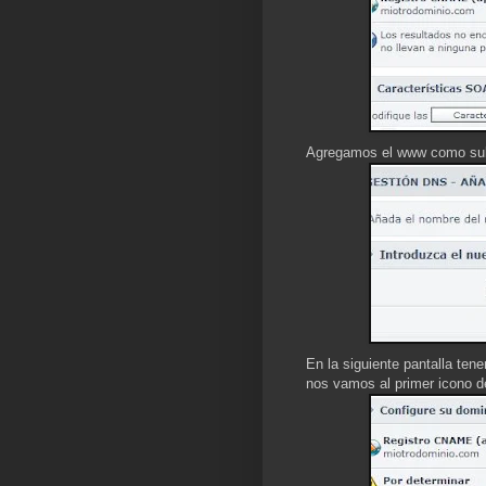
Agregamos el www como sub
En la siguiente pantalla te
nos vamos al primer icono de