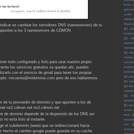
fonts
(
gphon
audio
hábitos
ilegal
(
indicar es cambiar los servidores DNS (nameservers) de tu
(1)
ju
 apunten a los 3 nameservers de CDMON.
kasper
(1)
ma
matemá
mentira
(1)
mit
música
ner todo configurado y listo para usar nuestro propio
octubr
mente los servicios gratuitos se quedan ahí, puedes
pagina
pelicul
ilizarlo con el servicio de gmail para tener tus propias
(1)
pira
emplo: micuenta@midominio.com pero de eso hablaremos
(1)
ran
(1)
red
rutinas
(1)
se
sosteni
r de tu proveedor de dominio y que apunten a los de
(1)
sun
net ns2.cdmon.net ns3.cdmon.net.
teclas
re de dominio depende de la dispersión de los DNS asi
tinta
(
i no esta listo al instante.
troyan
utm
(
ir el subdominio (www) que se redireccionará hacia
virustot
ez hecho el cambio google puede guardar en su cache
(1)
win