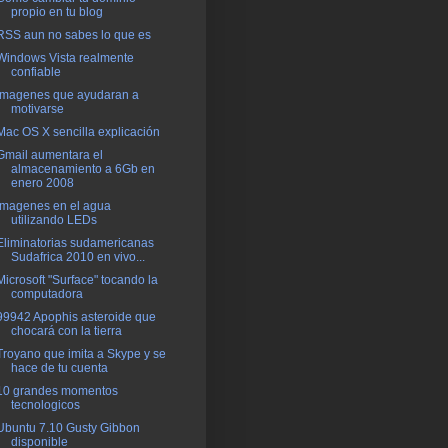
propio en tu blog
RSS aun no sabes lo que es
Windows Vista realmente
confiable
Imagenes que ayudaran a
motivarse
Mac OS X sencilla explicación
Gmail aumentara el
almacenamiento a 6Gb en
enero 2008
Imagenes en el agua
utilizando LEDs
Eliminatorias sudamericanas
Sudafrica 2010 en vivo...
Microsoft "Surface" tocando la
computadora
99942 Apophis asteroide que
chocará con la tierra
Troyano que imita a Skype y se
hace de tu cuenta
10 grandes momentos
tecnologicos
Ubuntu 7.10 Gusty Gibbon
disponible