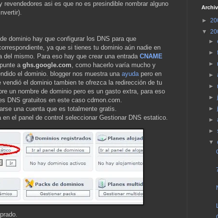
ay revendedores asi es que no es presindible nombrar alguno
Archiv
nvertir).
►
20
▼
20
de dominio hay que configurar los DNS para que
►
 correspondiente, ya que si tienes tu dominio aún nadie en
►
cia del mismo. Para eso hay que crear una entrada
CNAME
►
apunte a
ghs.google.com
, como hacerlo varía mucho y
ndido el dominio. blogger nos muestra una
ayuda
pero en
►
 vendió el dominio tambien te ofrezca la redirección de tu
►
obre un nombre de dominio pero es un gasto extra, para eso
►
res DNS gratuitos en este caso cdmon.com.
arse una cuenta que es totalmente gratis.
►
 en el panel de control seleccionar Gestionar DNS estatico.
►
►
▼
prado.