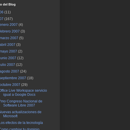
o del Blog
06
(11)
07
(167)
enero 2007
(4)
febrero 2007
(3)
marzo 2007
(5)
abril 2007
(3)
mayo 2007
(2)
junio 2007
(12)
julio 2007
(12)
agosto 2007
(24)
septiembre 2007
(18)
octubre 2007
(29)
Office Live Workspace servicio
igual a Google Docs
7mo Congreso Nacional de
Software Libre 2007
Nuevas actualizaciones de
Microsoft
Los efectos de la tecnología
Como cambiar tu dominio