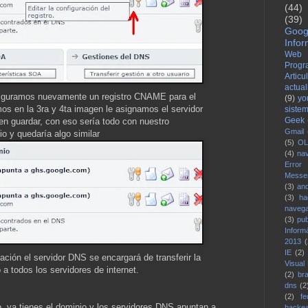
(44)
(39)
Goog
Infor
Web
Progr
Articu
actua
nfiguramos nuevamente un registro CNAME para el
(9)
yo
os en la 3ra y 4ta imagen le asignamos el servidor
siste
Geek
n guardar, con eso sería todo con nuestro
Gmail
o y quedaría algo similar
(5)
OL
(4)
na
Error
Messe
(3)
and
(3)
ha
naveg
(3)
pub
Inform
2013
(
IE
(2)
ción el servidor DNS se encargará de transferir la
Visual
 a todos los servidores de internet.
(2)
bra
dns
(2
(2)
fe
, ya tienes el dominio y los servidores DNS apuntan a
hacke