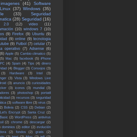
imagenes
(41)
Software
Linux
(37)
Windows
(35)
le
(33)
Seguridad
matica
(28)
Seguridad
(16)
 2.0
(12)
video
(11)
amación
(10)
windows 7
(10)
los
(9)
Firefox
(9)
Ubuntu
(9)
lidad
(9)
online
(9)
tecnologia
utube
(9)
Futbol
(7)
celular
(7)
ma operativo
(7)
Adsense
(6)
(6)
Apple
(5)
Cambio climatico
(5)
(5)
Mac
(5)
facebook
(5)
iPhone
PC
(4)
Spam
(4)
Tips
(4)
dinero
vidad
(4)
Blogger
(3)
Consejos
(3)
(3)
Hardware
(3)
Intel
(3)
nger
(3)
Vista
(3)
Windows Live
roid
(3)
anuncio
(3)
curiosidades
cker
(3)
iconos
(3)
mundial
(3)
adores
(3)
photoshop
(3)
portatil
licidad
(3)
recursos
(3)
seguridad
ática
(3)
software libre
(3)
virus
(3)
2)
Bolivia
(2)
CSS
(2)
Debian
(2)
Let's Encrypt
(2)
Santa Cruz
(2)
 Basic
(2)
WordPress
(2)
antivirus
sil
(2)
chrome
(2)
descargar
(2)
)
dominios
(2)
editor
(2)
evolución
dora
(2)
fondos
(2)
gratis
(2)
ado
(2)
html
(2)
iMac
(2)
ie8
(2)