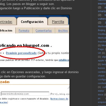
log. Los pasos en blogger a seguir son.
interne
(2)
iguración luego a Publicación y darle clic en Dominio
smart
(2)
vulnera
(2)
Method
Beijing
Cockbu
Method
Inactiv
(1)
Me
Pago
(
Url
(1)
(1)
alg
apple t
(1)
bet
bonos
le clic en Opciones avanzadas, y luego ingresar el dominio
cambio 
chavo
o darle en guardar configuracion.
configu
confed
(1)
cuil
dakar
docs
(1
pc
empren
exporta