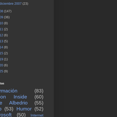
diciembre 2007
(23)
08
(147)
09
(36)
10
(8)
11
(2)
12
(6)
13
(5)
14
(8)
15
(2)
19
(1)
20
(6)
25
(9)
tas
ormación
(83)
icon Inside
(60)
re Albedrio
(55)
b
(53)
Humor
(52)
rosoft
(50)
Internet