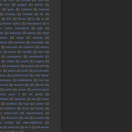
1)
free
(1)
gadget
(1)
gemini
(1)
e
(1)
guía
(1)
historial
(1)
historial
(1)
hosting
(1)
hotmail
(1)
hp
(1)
(1)
iOS
(1)
iPone
(1)
ia
(1)
iis
(1)
1)
ilusion optica
(1)
impostores
(1)
it
an carlos salvatierra
(1)
julio
(1)
sky
(1)
kubuntu
(1)
laptop
(1)
legal
lware
(1)
maps
(1)
marcas
(1)
ticas
(1)
memoria
(1)
mensajes
(1)
(1)
mercado de carbono
(1)
micros
os
(1)
mono
(1)
mozilla
(1)
msm
(1)
(1)
navegador
(1)
neetbooks
(1)
e
(1)
olvido
(1)
oracle
(1)
pagina
(1)
s
(1)
password
(1)
paypal
(1)
pdf
(1)
as
(1)
pepsi
(1)
perfil
(1)
photomath
teria
(1)
preferencias
(1)
rally dakar
somware
(1)
realidades
(1)
red hat
 social
(1)
reuters
(1)
rj45
(1)
rss
(1)
(1)
safari
(1)
server
(1)
service pack
rvice pack 3
(1)
sin gmail
(1)
bilidad
(1)
spyware
(1)
sql
(1)
suma
(1)
symbian
(1)
tags
(1)
taiwan
(1)
(1)
teléfono
(1)
tema
(1)
theme
(1)
1)
traducción
(1)
transformers
(1)
o
(1)
ubicacion
(1)
usb
(1)
usuario
(1)
1)
verdad
(1)
videovigilancia
(1)
al
(1)
webcast
(1)
wi fi
(1)
win-acme
dows 10
(1)
xp
(1)