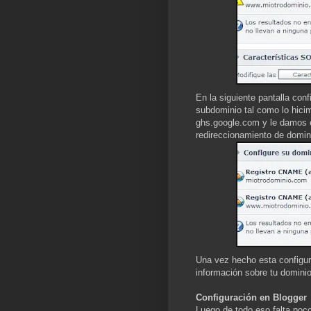
En la siguiente pantalla co
subdominio tal como lo hicim
ghs.google.com y le damos e
redireccionamiento de domini
Una vez hecho esta configura
información sobre tu dominio
Configuración en Blogger
Luego de todo eso falta poco