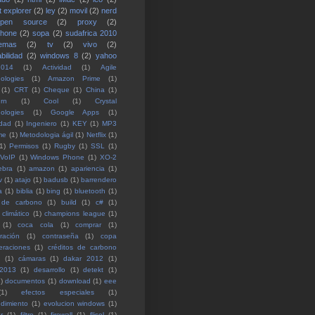
t explorer
(2)
ley
(2)
movil
(2)
nerd
open source
(2)
proxy
(2)
phone
(2)
sopa
(2)
sudafrica 2010
temas
(2)
tv
(2)
vivo
(2)
bilidad
(2)
windows 8
(2)
yahoo
2014
(1)
Actividad
(1)
Agile
ologies
(1)
Amazon Prime
(1)
(1)
CRT
(1)
Cheque
(1)
China
(1)
rn
(1)
Cool
(1)
Crystal
ologies
(1)
Google Apps
(1)
idad
(1)
Ingeniero
(1)
KEY
(1)
MP3
me
(1)
Metodologia ágil
(1)
Netflix
(1)
1)
Permisos
(1)
Rugby
(1)
SSL
(1)
VoIP
(1)
Windows Phone
(1)
XO-2
ebra
(1)
amazon
(1)
apariencia
(1)
v
(1)
atajo
(1)
badusb
(1)
barrendero
a
(1)
biblia
(1)
bing
(1)
bluetooth
(1)
 de carbono
(1)
build
(1)
c#
(1)
climático
(1)
champions league
(1)
(1)
coca cola
(1)
comprar
(1)
ración
(1)
contraseña
(1)
copa
eraciones
(1)
créditos de carbono
(1)
cámaras
(1)
dakar 2012
(1)
 2013
(1)
desarrollo
(1)
detekt
(1)
)
documentos
(1)
download
(1)
eee
(1)
efectos especiales
(1)
dimiento
(1)
evolucion windows
(1)
r
(1)
filtro
(1)
firewall
(1)
flisol
(1)