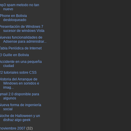
mp3 spam metodo no tan
nuevo
IPhone en Bolivia
desbloqueado
Presentación de Windows 7
sucesor de windows Vista
Nuevas funcionalidades de
Adsense para administrar...
Tabla Periódica de Internet
El Guille en Bolivia
Accidente en una pequeña
ciudad
22 tutoriales sobre CSS
Historia del Arranque de
Windows en sonidos e
imag...
gmail 2.0 disponible para
algunos
Nueva forma de ingeniería
social
Noche de Halloween y un
disfraz algo geek
noviembre 2007
(32)