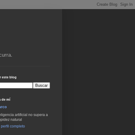
curra.
 este blog
 de mí
arco
eligencia artificial no supera a
upidez natural
 perfil completo